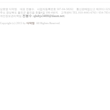
상호명 다약정. 대표 전봉수. 사업자등록번호
507-04-58262
. 통신판매업신고
제2012-525
주소 경상북도 울진군 울진읍 호월4길 106-4번지. 고객센터
TEL.010-4445-6763 / 054-783
전봉수
qhdtjs3400@daum.net
개인정보관리책임
(
)
Copyright (c) 2015 by
다약정
. All Rightes Reserved.