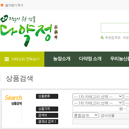
즐겨찾기 추가
와송
농장소개
다약정 소개
우리농산
상품검색
원 ~