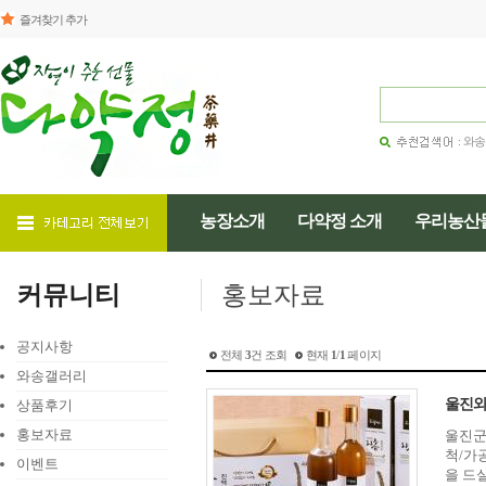
즐겨찾기 추가
와송
농장소개
다약정 소개
우리농산
커뮤니티
홍보자료
공지사항
전체
3
건 조회
현재
1
/
1
페이지
와송갤러리
울진와
상품후기
홍보자료
울진군
척/가공
이벤트
을 드