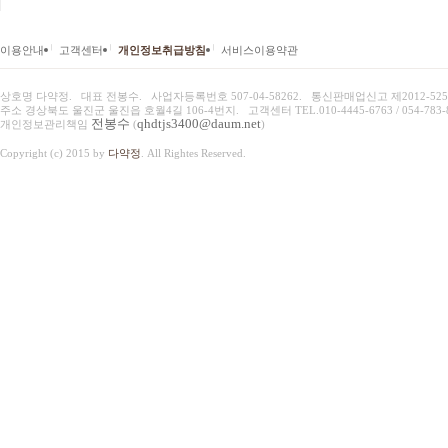
|
|
|
이용안내
고객센터
개인정보취급방침
서비스이용약관
상호명 다약정. 대표 전봉수. 사업자등록번호
507-04-58262
. 통신판매업신고
제2012-525
주소 경상북도 울진군 울진읍 호월4길 106-4번지. 고객센터
TEL.010-4445-6763 / 054-783
전봉수
qhdtjs3400@daum.net
개인정보관리책임
(
)
Copyright (c) 2015 by
다약정
. All Rightes Reserved.