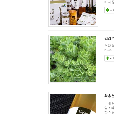
비자 중
건강 약
건강 
다.^^
와송
국내 
양조식
한 식